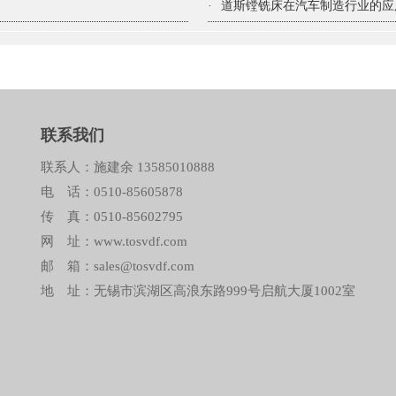
·
道斯镗铣床在汽车制造行业的应
联系我们
联系人：施建余 13585010888
电 话：0510-85605878
传 真：0510-85602795
网 址：www.tosvdf.com
邮 箱：sales@tosvdf.com
地 址：无锡市滨湖区高浪东路999号启航大厦1002室